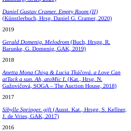
Daniel Gustav Cramer. Empty Room (II)
(Künstlerbuch, Hrsg. Daniel G. Cramer, 2020)
2019
Gerald Domenig. Melodrom
(Buch, Hrsgg. R.
Barunke, G. Domenig, GAK, 2019)
2018
Anetta Mona Chişa & Lucia Tkáčová.
a Love Can
atTack a sun. Ah, atoMic I.
(Kat., Hrsg. N.
Gažovičová, SOGA – The Auction House, 2018)
2017
Sibylle Springer. gift
(Ausst. Kat., Hrsgg. S. Kellner,
J. de Vries, GAK, 2017)
2016