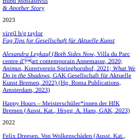
Bubu Mosiashvili
& Another Story
2023
virgil b/g taylor
Fag Tips for Gesellschaft für Aktuelle Kunst
Alexandra Leykauf
(
Both Sides Now
, Villa du Parc
centre d’art contemporain Annemasse, 2020;
Animus
, Kunstverein Springhornhof, 2021;
What We
Do in the Shadows
, GAK Gesellschaft für Aktuelle
Kunst Bremen, 2022) (Hg. Roma Publications,
Amsterdam, 2023)
Happy Hours – Meisterschüler*innen der HfK
Bremen (Ausst. Kat., Hrsgg. A. Hans, GAK, 2023)
2022
Felix Dreesen. Von Wolkenschäden (Ausst. Kat.,