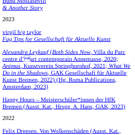
Bubu Mosiashvili
& Another Story
2023
virgil b/g taylor
Fag Tips for Gesellschaft für Aktuelle Kunst
Alexandra Leykauf
(
Both Sides Now
, Villa du Parc
centre d’art contemporain Annemasse, 2020;
Animus
, Kunstverein Springhornhof, 2021;
What We
Do in the Shadows
, GAK Gesellschaft für Aktuelle
Kunst Bremen, 2022) (Hg. Roma Publications,
Amsterdam, 2023)
Happy Hours – Meisterschüler*innen der HfK
Bremen (Ausst. Kat., Hrsgg. A. Hans, GAK, 2023)
2022
Felix Dreesen. Von Wolkenschäden (Ausst. Kat.,