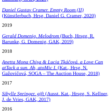
Daniel Gustav Cramer. Empty Room (II)
(Künstlerbuch, Hrsg. Daniel G. Cramer, 2020)
2019
Gerald Domenig. Melodrom
(Buch, Hrsgg. R.
Barunke, G. Domenig, GAK, 2019)
2018
Anetta Mona Chişa & Lucia Tkáčová.
a Love Can
atTack a sun. Ah, atoMic I.
(Kat., Hrsg. N.
Gažovičová, SOGA – The Auction House, 2018)
2017
Sibylle Springer. gift
(Ausst. Kat., Hrsgg. S. Kellner,
J. de Vries, GAK, 2017)
2016