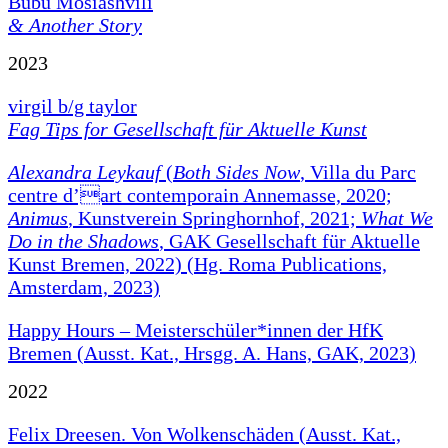
Bubu Mosiashvili
& Another Story
2023
virgil b/g taylor
Fag Tips for Gesellschaft für Aktuelle Kunst
Alexandra Leykauf
(
Both Sides Now
, Villa du Parc
centre d’art contemporain Annemasse, 2020;
Animus
, Kunstverein Springhornhof, 2021;
What We
Do in the Shadows
, GAK Gesellschaft für Aktuelle
Kunst Bremen, 2022) (Hg. Roma Publications,
Amsterdam, 2023)
Happy Hours – Meisterschüler*innen der HfK
Bremen (Ausst. Kat., Hrsgg. A. Hans, GAK, 2023)
2022
Felix Dreesen. Von Wolkenschäden (Ausst. Kat.,