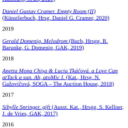
Daniel Gustav Cramer. Empty Room (II)
(Künstlerbuch, Hrsg. Daniel G. Cramer, 2020)
2019
Gerald Domenig. Melodrom
(Buch, Hrsgg. R.
Barunke, G. Domenig, GAK, 2019)
2018
Anetta Mona Chişa & Lucia Tkáčová.
a Love Can
atTack a sun. Ah, atoMic I.
(Kat., Hrsg. N.
Gažovičová, SOGA – The Auction House, 2018)
2017
Sibylle Springer. gift
(Ausst. Kat., Hrsgg. S. Kellner,
J. de Vries, GAK, 2017)
2016