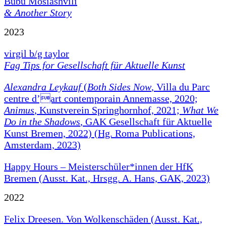
Bubu Mosiashvili
& Another Story
2023
virgil b/g taylor
Fag Tips for Gesellschaft für Aktuelle Kunst
Alexandra Leykauf
(
Both Sides Now
, Villa du Parc
centre d’art contemporain Annemasse, 2020;
Animus
, Kunstverein Springhornhof, 2021;
What We
Do in the Shadows
, GAK Gesellschaft für Aktuelle
Kunst Bremen, 2022) (Hg. Roma Publications,
Amsterdam, 2023)
Happy Hours – Meisterschüler*innen der HfK
Bremen (Ausst. Kat., Hrsgg. A. Hans, GAK, 2023)
2022
Felix Dreesen. Von Wolkenschäden (Ausst. Kat.,