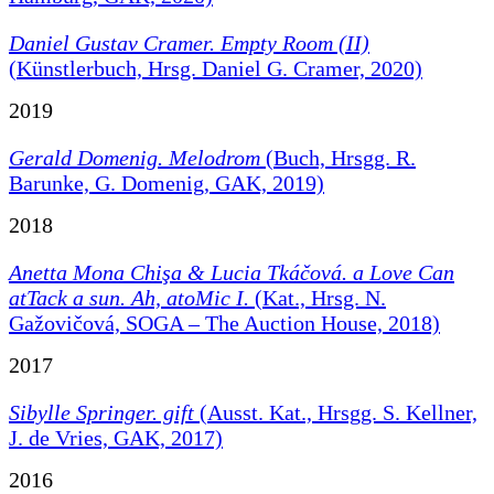
Daniel Gustav Cramer. Empty Room (II)
(Künstlerbuch, Hrsg. Daniel G. Cramer, 2020)
2019
Gerald Domenig. Melodrom
(Buch, Hrsgg. R.
Barunke, G. Domenig, GAK, 2019)
2018
Anetta Mona Chişa & Lucia Tkáčová.
a Love Can
atTack a sun. Ah, atoMic I.
(Kat., Hrsg. N.
Gažovičová, SOGA – The Auction House, 2018)
2017
Sibylle Springer. gift
(Ausst. Kat., Hrsgg. S. Kellner,
J. de Vries, GAK, 2017)
2016