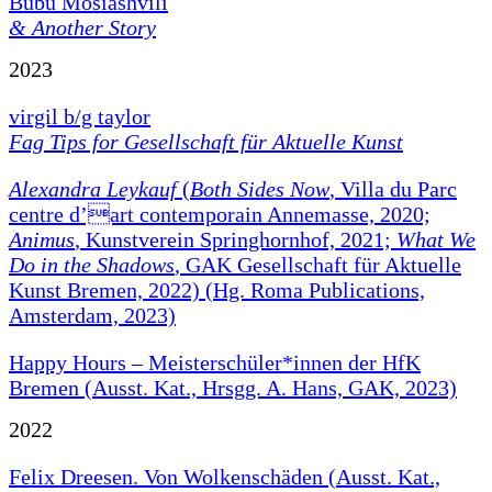
Bubu Mosiashvili
& Another Story
2023
virgil b/g taylor
Fag Tips for Gesellschaft für Aktuelle Kunst
Alexandra Leykauf
(
Both Sides Now
, Villa du Parc
centre d’art contemporain Annemasse, 2020;
Animus
, Kunstverein Springhornhof, 2021;
What We
Do in the Shadows
, GAK Gesellschaft für Aktuelle
Kunst Bremen, 2022) (Hg. Roma Publications,
Amsterdam, 2023)
Happy Hours – Meisterschüler*innen der HfK
Bremen (Ausst. Kat., Hrsgg. A. Hans, GAK, 2023)
2022
Felix Dreesen. Von Wolkenschäden (Ausst. Kat.,