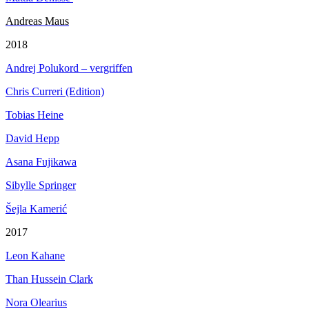
Andreas Maus
2018
Andrej Polukord – vergriffen
Chris Curreri (Edition)
Tobias Heine
David Hepp
Asana Fujikawa
Sibylle Springer
Šejla Kamerić
2017
Leon Kahane
Than Hussein Clark
Nora Olearius