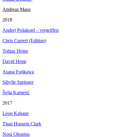
Andreas Maus
2018
Andrej Polukord – vergriffen
Chris Curreri (Edition)
Tobias Heine
David Hepp
Asana Fujikawa
Sibylle Springer
Šejla Kamerić
2017
Leon Kahane
Than Hussein Clark
Nora Olearius