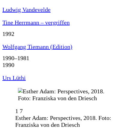
Ludwig Vandevelde
Tine Herrmann – vergriffen
1992
Wolfgang Tiemann (Edition)
1990–1981
1990
Urs Lüthi
1
1
1
1
7
7
7
7
Esther Adam: Perspectives, 2018. Foto:
1
1
1
7
7
7
Franziska von den Driesch