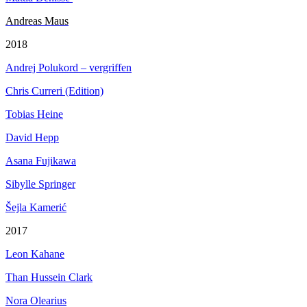
Andreas Maus
2018
Andrej Polukord – vergriffen
Chris Curreri (Edition)
Tobias Heine
David Hepp
Asana Fujikawa
Sibylle Springer
Šejla Kamerić
2017
Leon Kahane
Than Hussein Clark
Nora Olearius