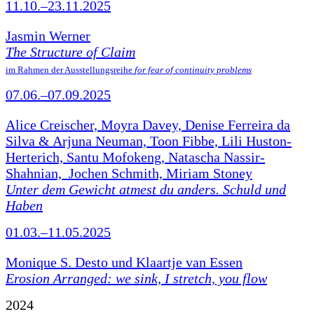
11.10.–23.11.2025
Jasmin Werner
The Structure of Claim
im Rahmen der Ausstellungsreihe
for fear of continuity problems
07.06.–07.09.2025
Alice Creischer, Moyra Davey, Denise Ferreira da
Silva & Arjuna Neuman, Toon Fibbe, Lili Huston-
Herterich, Santu Mofokeng, Natascha Nassir-
Shahnian, Jochen Schmith, Miriam Stoney
Unter dem Gewicht atmest du anders. Schuld und
Haben
01.03.–11.05.2025
Monique S. Desto und Klaartje van Essen
Erosion Arranged: we sink, I stretch, you flow
2024