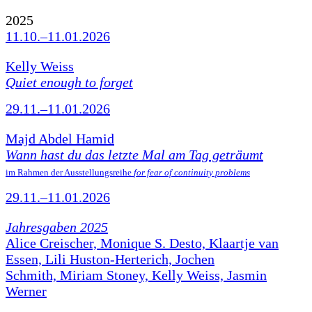
2025
11.10.–11.01.2026
Kelly Weiss
Quiet enough to forget
29.11.–11.01.2026
Majd Abdel Hamid
Wann hast du das letzte Mal am Tag geträumt
im Rahmen der Ausstellungsreihe
for fear of continuity problems
29.11.–11.01.2026
Jahresgaben 2025
Alice Creischer, Monique S. Desto, Klaartje van
Essen, Lili Huston-Herterich, Jochen
Schmith, Miriam Stoney, Kelly Weiss, Jasmin
Werner