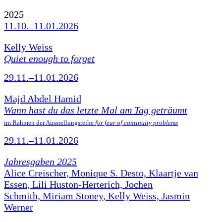
2025
11.10.–11.01.2026
Kelly Weiss
Quiet enough to forget
29.11.–11.01.2026
Majd Abdel Hamid
Wann hast du das letzte Mal am Tag geträumt
im Rahmen der Ausstellungsreihe
for fear of continuity problems
29.11.–11.01.2026
Jahresgaben 2025
Alice Creischer, Monique S. Desto, Klaartje van
Essen, Lili Huston-Herterich, Jochen
Schmith, Miriam Stoney, Kelly Weiss, Jasmin
Werner