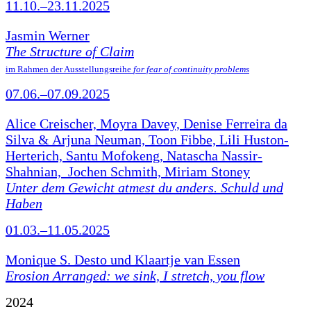
11.10.–23.11.2025
Jasmin Werner
The Structure of Claim
im Rahmen der Ausstellungsreihe
for fear of continuity problems
07.06.–07.09.2025
Alice Creischer, Moyra Davey, Denise Ferreira da
Silva & Arjuna Neuman, Toon Fibbe, Lili Huston-
Herterich, Santu Mofokeng, Natascha Nassir-
Shahnian, Jochen Schmith, Miriam Stoney
Unter dem Gewicht atmest du anders. Schuld und
Haben
01.03.–11.05.2025
Monique S. Desto und Klaartje van Essen
Erosion Arranged: we sink, I stretch, you flow
2024