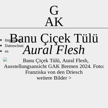
G
AK
Banu Çiçek Tülü
Impressum
Aural Flesh
Datenschutz
en
weitere Bilder >