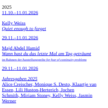
2025
11.10.–11.01.2026
Kelly Weiss
Quiet enough to forget
29.11.–11.01.2026
Majd Abdel Hamid
Wann hast du das letzte Mal am Tag geträumt
im Rahmen der Ausstellungsreihe
for fear of continuity problems
29.11.–11.01.2026
Jahresgaben 2025
Alice Creischer, Monique S. Desto, Klaartje van
Essen, Lili Huston-Herterich, Jochen
Schmith, Miriam Stoney, Kelly Weiss, Jasmin
Werner