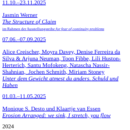
11.10.–23.11.2025
Jasmin Werner
The Structure of Claim
im Rahmen der Ausstellungsreihe
for fear of continuity problems
07.06.–07.09.2025
Alice Creischer, Moyra Davey, Denise Ferreira da
Silva & Arjuna Neuman, Toon Fibbe, Lili Huston-
Herterich, Santu Mofokeng, Natascha Nassir-
Shahnian, Jochen Schmith, Miriam Stoney
Unter dem Gewicht atmest du anders. Schuld und
Haben
01.03.–11.05.2025
Monique S. Desto und Klaartje van Essen
Erosion Arranged: we sink, I stretch, you flow
2024