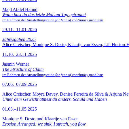
Majd Abdel Hamid
Wann hast du das letzte Mal am Tag geträumt
im Rahmen der Ausstellungsreihe
for fear of continuity problems
29.11.–11.01.2026
Jahresgaben 2025
Alice Creischer, Monique S. Desto, Klaartje van Essen, Lili Huston-
11.10.–23.11.2025
Jasmin Werner
The Structure of Claim
im Rahmen der Ausstellungsreihe
for fear of continuity problems
07.06.–07.09.2025
Alice Creischer, Moyra Davey, Denise Ferreira da Silva & Arjuna N
Unter dem Gewicht atmest du anders. Schuld und Haben
01.03.–11.05.2025
Monique S. Desto und Klaartje van Essen
Erosion Arranged: we sink, I stretch, you flow