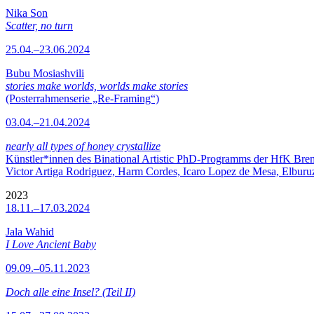
Nika Son
Scatter, no turn
25.04.–23.06.2024
Bubu Mosiashvili
stories make worlds, worlds make stories
(Posterrahmenserie „Re-Framing“)
03.04.–21.04.2024
nearly all types of honey crystallize
Künstler*innen des Binational Artistic PhD-Programms der HfK Bre
Victor Artiga Rodriguez, Harm Cordes, Icaro Lopez de Mesa, Elburuz 
2023
18.11.–17.03.2024
Jala Wahid
I Love Ancient Baby
09.09.–05.11.2023
Doch alle eine Insel? (Teil II)