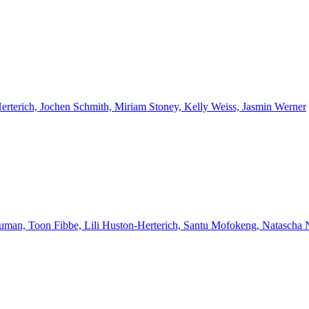
Herterich, Jochen Schmith, Miriam Stoney, Kelly Weiss, Jasmin Werner
euman, Toon Fibbe, Lili Huston-Herterich, Santu Mofokeng, Natascha