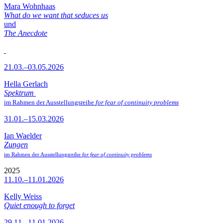
Mara Wohnhaas
What do we want that seduces us
und
The Anecdote
21.03.–03.05.2026
Hella Gerlach
Spektrum
im Rahmen der Ausstellungsreihe
for fear of continuity problems
31.01.–15.03.2026
Ian Waelder
Zungen
im Rahmen der Ausstellungsreihe
for fear of continuity problems
2025
11.10.–11.01.2026
Kelly Weiss
Quiet enough to forget
29.11.–11.01.2026