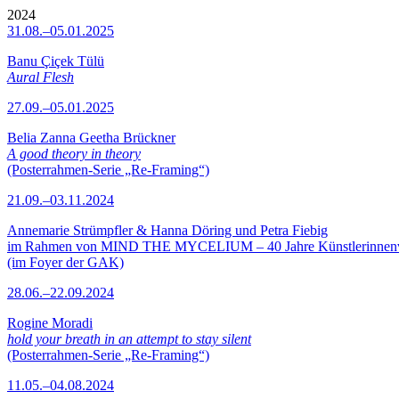
2024
31.08.–05.01.2025
Banu Çiçek Tülü
Aural Flesh
27.09.–05.01.2025
Belia Zanna Geetha Brückner
A good theory in theory
(Posterrahmen-Serie „Re-Framing“)
21.09.–03.11.2024
Annemarie Strümpfler & Hanna Döring und Petra Fiebig
im Rahmen von MIND THE MYCELIUM – 40 Jahre Künstlerinne
(im Foyer der GAK)
28.06.–22.09.2024
Rogine Moradi
hold your breath in an attempt to stay silent
(Posterrahmen-Serie „Re-Framing“)
11.05.–04.08.2024