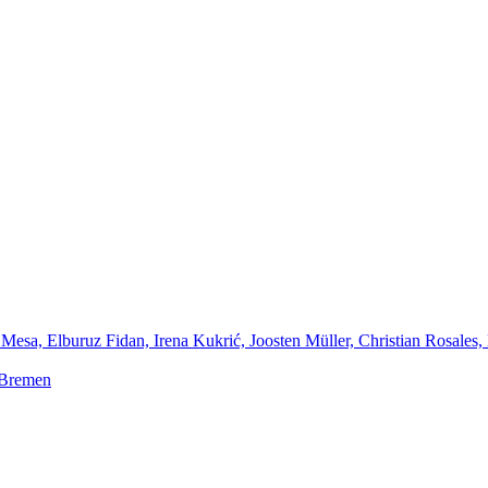
Mesa, Elburuz Fidan, Irena Kukrić, Joosten Müller, Christian Rosales,
 Bremen