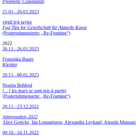
Prophetic Complaints
21.01.–26.03.2023
virgil b/g taylor
Fag Tips for Gesellschaft für Aktuelle Kunst
(Posterrahmenserie: „Re-Framing“)
2022
26.11.–26.03.2023
Franziska Bauer
Kleister
20.11.–08.01.2023
Nouria Behloul
[…] les murs se sont mis à parler
(Posterrahmenserie: „Re-Framing“)
20.11.–23.12.2022
Jahresgaben 2022
Alice Gericke, Ida Lennartsson, Alexandra Leykauf, Atsushi Mannam
09.10.–16.11.2022