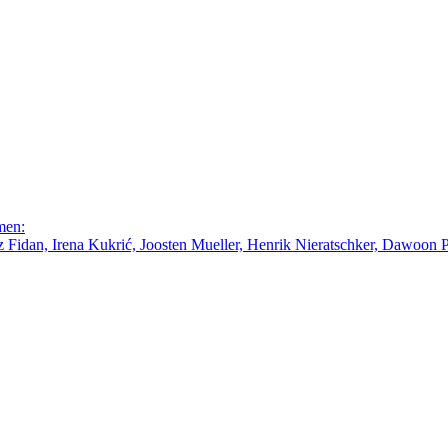
men:
Fidan, Irena Kukrić, Joosten Mueller, Henrik Nieratschker, Dawoon Par