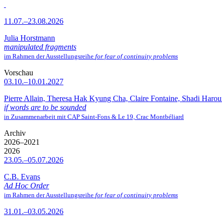
11.07.–23.08.2026
Julia Horstmann
manipulated fragments
im Rahmen der Ausstellungsreihe
for fear of continuity problems
Vorschau
03.10.–10.01.2027
Pierre Allain, Theresa Hak Kyung Cha, Claire Fontaine, Shadi Haro
if words are to be sounded
in Zusammenarbeit mit CAP Saint-Fons & Le 19, Crac Montbéliard
Archiv
2026–2021
2026
23.05.–05.07.2026
C.B. Evans
Ad Hoc Order
im Rahmen der Ausstellungsreihe
for fear of continuity problems
31.01.–03.05.2026