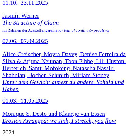
11.10.–23.11.2025
Jasmin Werner
The Structure of Claim
im Rahmen der Ausstellungsreihe
for fear of continuity problems
07.06.–07.09.2025
Alice Creischer, Moyra Davey, Denise Ferreira da
Silva & Arjuna Neuman, Toon Fibbe, Lili Huston-
Herterich, Santu Mofokeng, Natascha Nassir-
Shahnian, Jochen Schmith, Miriam Stoney
Unter dem Gewicht atmest du anders. Schuld und
Haben
01.03.–11.05.2025
Monique S. Desto und Klaartje van Essen
Erosion Arranged: we sink, I stretch, you flow
2024