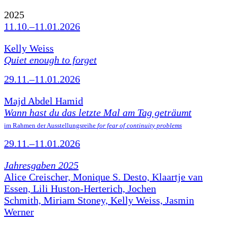
2025
11.10.–11.01.2026
Kelly Weiss
Quiet enough to forget
29.11.–11.01.2026
Majd Abdel Hamid
Wann hast du das letzte Mal am Tag geträumt
im Rahmen der Ausstellungsreihe
for fear of continuity problems
29.11.–11.01.2026
Jahresgaben 2025
Alice Creischer, Monique S. Desto, Klaartje van
Essen, Lili Huston-Herterich, Jochen
Schmith, Miriam Stoney, Kelly Weiss, Jasmin
Werner