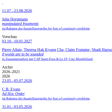
11.07.–23.08.2026
Julia Horstmann
manipulated fragments
im Rahmen der Ausstellungsreihe
for fear of continuity problems
Vorschau
03.10.–10.01.2027
Pierre Allain, Theresa Hak Kyung Cha, Claire Fontaine, Shadi Haro
if words are to be sounded
in Zusammenarbeit mit CAP Saint-Fons & Le 19, Crac Montbéliard
Archiv
2026–2021
2026
23.05.–05.07.2026
C.B. Evans
Ad Hoc Order
im Rahmen der Ausstellungsreihe
for fear of continuity problems
31.01.–03.05.2026