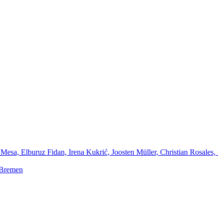
Mesa, Elburuz Fidan, Irena Kukrić, Joosten Müller, Christian Rosales,
 Bremen