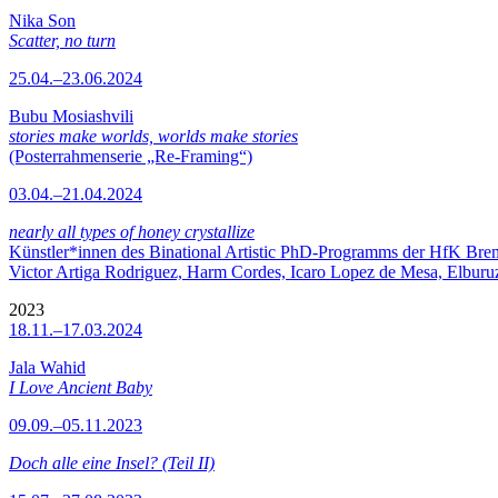
Nika Son
Scatter, no turn
25.04.–23.06.2024
Bubu Mosiashvili
stories make worlds, worlds make stories
(Posterrahmenserie „Re-Framing“)
03.04.–21.04.2024
nearly all types of honey crystallize
Künstler*innen des Binational Artistic PhD-Programms der HfK Bre
Victor Artiga Rodriguez, Harm Cordes, Icaro Lopez de Mesa, Elburuz 
2023
18.11.–17.03.2024
Jala Wahid
I Love Ancient Baby
09.09.–05.11.2023
Doch alle eine Insel? (Teil II)