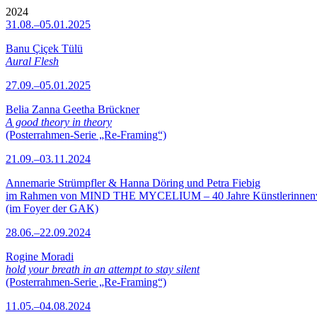
2024
31.08.–05.01.2025
Banu Çiçek Tülü
Aural Flesh
27.09.–05.01.2025
Belia Zanna Geetha Brückner
A good theory in theory
(Posterrahmen-Serie „Re-Framing“)
21.09.–03.11.2024
Annemarie Strümpfler & Hanna Döring und Petra Fiebig
im Rahmen von MIND THE MYCELIUM – 40 Jahre Künstlerinne
(im Foyer der GAK)
28.06.–22.09.2024
Rogine Moradi
hold your breath in an attempt to stay silent
(Posterrahmen-Serie „Re-Framing“)
11.05.–04.08.2024