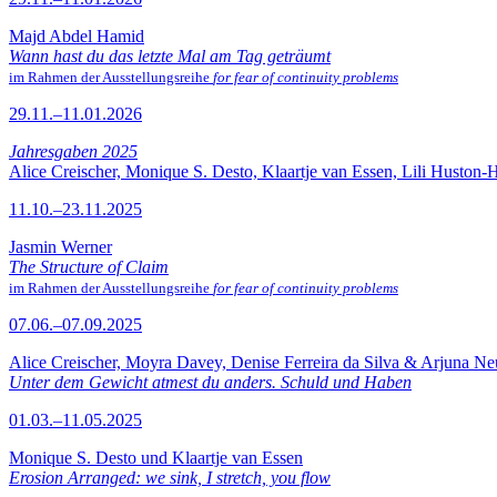
Majd Abdel Hamid
Wann hast du das letzte Mal am Tag geträumt
im Rahmen der Ausstellungsreihe
for fear of continuity problems
29.11.–11.01.2026
Jahresgaben 2025
Alice Creischer, Monique S. Desto, Klaartje van Essen, Lili Huston-
11.10.–23.11.2025
Jasmin Werner
The Structure of Claim
im Rahmen der Ausstellungsreihe
for fear of continuity problems
07.06.–07.09.2025
Alice Creischer, Moyra Davey, Denise Ferreira da Silva & Arjuna N
Unter dem Gewicht atmest du anders. Schuld und Haben
01.03.–11.05.2025
Monique S. Desto und Klaartje van Essen
Erosion Arranged: we sink, I stretch, you flow