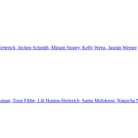
Herterich, Jochen Schmith, Miriam Stoney, Kelly Weiss, Jasmin Werner
euman, Toon Fibbe, Lili Huston-Herterich, Santu Mofokeng, Natascha