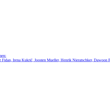
men:
Fidan, Irena Kukrić, Joosten Mueller, Henrik Nieratschker, Dawoon Par