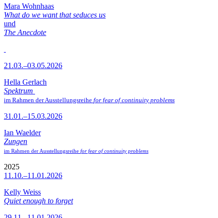
Mara Wohnhaas
What do we want that seduces us
und
The Anecdote
21.03.–03.05.2026
Hella Gerlach
Spektrum
im Rahmen der Ausstellungsreihe
for fear of continuity problems
31.01.–15.03.2026
Ian Waelder
Zungen
im Rahmen der Ausstellungsreihe
for fear of continuity problems
2025
11.10.–11.01.2026
Kelly Weiss
Quiet enough to forget
29.11.–11.01.2026