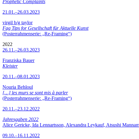
Prophetic Complaints
21.01.–26.03.2023
virgil b/g taylor
Fag Tips for Gesellschaft für Aktuelle Kunst
(Posterrahmenserie: „Re-Framing“)
2022
26.11.–26.03.2023
Franziska Bauer
Kleister
20.11.–08.01.2023
Nouria Behloul
[…] les murs se sont mis à parler
(Posterrahmenserie: „Re-Framing“)
20.11.–23.12.2022
Jahresgaben 2022
Alice Gericke, Ida Lennartsson, Alexandra Leykauf, Atsushi Mannam
09.10.–16.11.2022