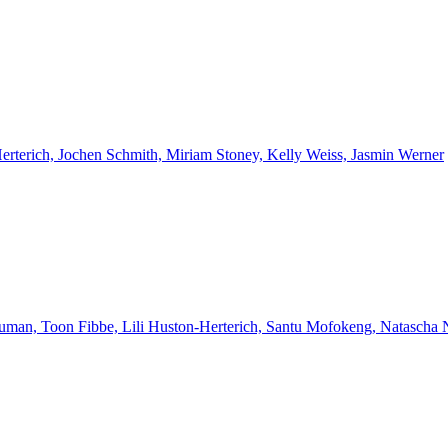
Herterich, Jochen Schmith, Miriam Stoney, Kelly Weiss, Jasmin Werner
euman, Toon Fibbe, Lili Huston-Herterich, Santu Mofokeng, Natascha