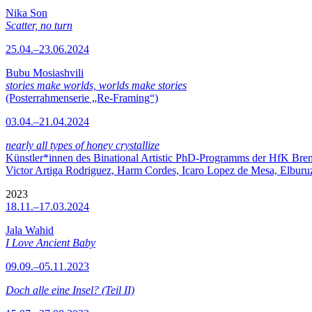
Nika Son
Scatter, no turn
25.04.–23.06.2024
Bubu Mosiashvili
stories make worlds, worlds make stories
(Posterrahmenserie „Re-Framing“)
03.04.–21.04.2024
nearly all types of honey crystallize
Künstler*innen des Binational Artistic PhD-Programms der HfK Bre
Victor Artiga Rodriguez, Harm Cordes, Icaro Lopez de Mesa, Elburuz 
2023
18.11.–17.03.2024
Jala Wahid
I Love Ancient Baby
09.09.–05.11.2023
Doch alle eine Insel? (Teil II)