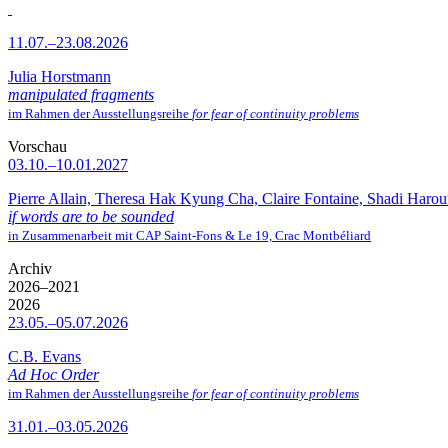
11.07.–23.08.2026
Julia Horstmann
manipulated fragments
im Rahmen der Ausstellungsreihe
for fear of continuity problems
Vorschau
03.10.–10.01.2027
Pierre Allain, Theresa Hak Kyung Cha, Claire Fontaine, Shadi Haro
if words are to be sounded
in Zusammenarbeit mit CAP Saint-Fons & Le 19, Crac Montbéliard
Archiv
2026–2021
2026
23.05.–05.07.2026
C.B. Evans
Ad Hoc Order
im Rahmen der Ausstellungsreihe
for fear of continuity problems
31.01.–03.05.2026