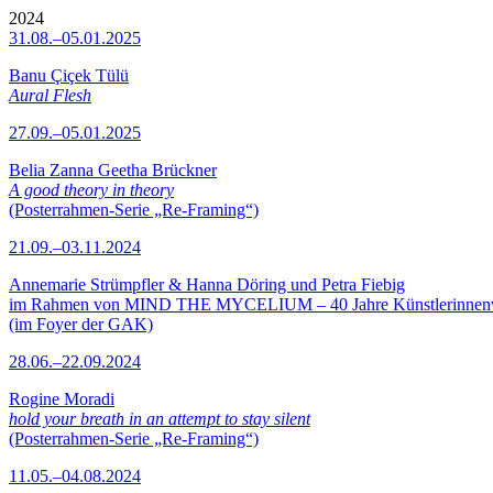
2024
31.08.–05.01.2025
Banu Çiçek Tülü
Aural Flesh
27.09.–05.01.2025
Belia Zanna Geetha Brückner
A good theory in theory
(Posterrahmen-Serie „Re-Framing“)
21.09.–03.11.2024
Annemarie Strümpfler & Hanna Döring und Petra Fiebig
im Rahmen von MIND THE MYCELIUM – 40 Jahre Künstlerinne
(im Foyer der GAK)
28.06.–22.09.2024
Rogine Moradi
hold your breath in an attempt to stay silent
(Posterrahmen-Serie „Re-Framing“)
11.05.–04.08.2024