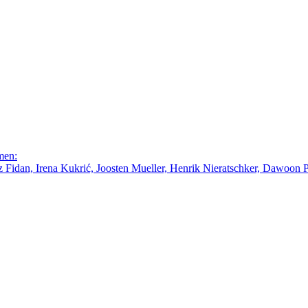
men:
Fidan, Irena Kukrić, Joosten Mueller, Henrik Nieratschker, Dawoon Par