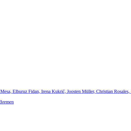
Mesa, Elburuz Fidan, Irena Kukrić, Joosten Müller, Christian Rosales,
 Bremen