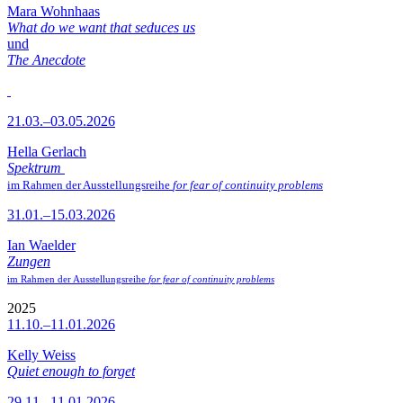
Mara Wohnhaas
What do we want that seduces us
und
The Anecdote
21.03.–03.05.2026
Hella Gerlach
Spektrum
im Rahmen der Ausstellungsreihe
for fear of continuity problems
31.01.–15.03.2026
Ian Waelder
Zungen
im Rahmen der Ausstellungsreihe
for fear of continuity problems
2025
11.10.–11.01.2026
Kelly Weiss
Quiet enough to forget
29.11.–11.01.2026