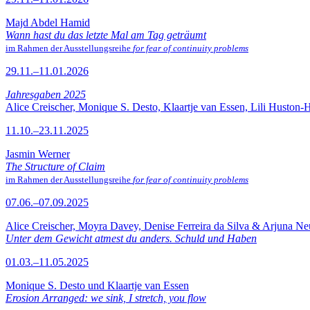
Majd Abdel Hamid
Wann hast du das letzte Mal am Tag geträumt
im Rahmen der Ausstellungsreihe
for fear of continuity problems
29.11.–11.01.2026
Jahresgaben 2025
Alice Creischer, Monique S. Desto, Klaartje van Essen, Lili Huston-
11.10.–23.11.2025
Jasmin Werner
The Structure of Claim
im Rahmen der Ausstellungsreihe
for fear of continuity problems
07.06.–07.09.2025
Alice Creischer, Moyra Davey, Denise Ferreira da Silva & Arjuna N
Unter dem Gewicht atmest du anders. Schuld und Haben
01.03.–11.05.2025
Monique S. Desto und Klaartje van Essen
Erosion Arranged: we sink, I stretch, you flow