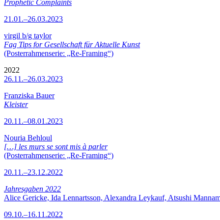
Prophetic Complaints
21.01.–26.03.2023
virgil b/g taylor
Fag Tips for Gesellschaft für Aktuelle Kunst
(Posterrahmenserie: „Re-Framing“)
2022
26.11.–26.03.2023
Franziska Bauer
Kleister
20.11.–08.01.2023
Nouria Behloul
[…] les murs se sont mis à parler
(Posterrahmenserie: „Re-Framing“)
20.11.–23.12.2022
Jahresgaben 2022
Alice Gericke, Ida Lennartsson, Alexandra Leykauf, Atsushi Mannam
09.10.–16.11.2022