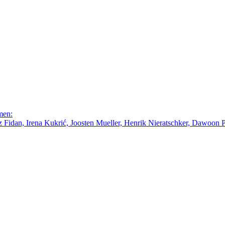
men:
Fidan, Irena Kukrić, Joosten Mueller, Henrik Nieratschker, Dawoon Par