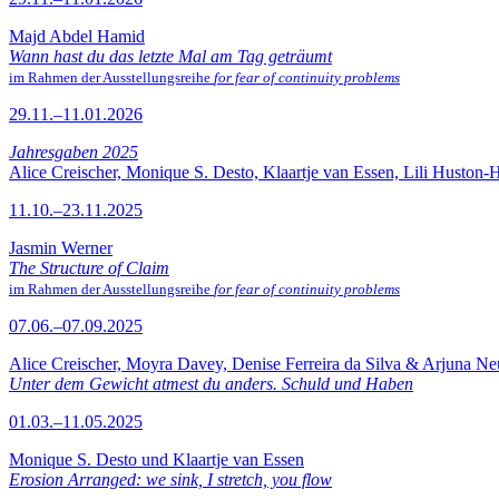
Majd Abdel Hamid
Wann hast du das letzte Mal am Tag geträumt
im Rahmen der Ausstellungsreihe
for fear of continuity problems
29.11.–11.01.2026
Jahresgaben 2025
Alice Creischer, Monique S. Desto, Klaartje van Essen, Lili Huston-
11.10.–23.11.2025
Jasmin Werner
The Structure of Claim
im Rahmen der Ausstellungsreihe
for fear of continuity problems
07.06.–07.09.2025
Alice Creischer, Moyra Davey, Denise Ferreira da Silva & Arjuna N
Unter dem Gewicht atmest du anders. Schuld und Haben
01.03.–11.05.2025
Monique S. Desto und Klaartje van Essen
Erosion Arranged: we sink, I stretch, you flow