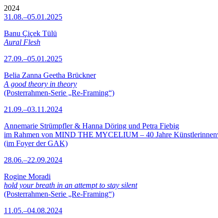
2024
31.08.–05.01.2025
Banu Çiçek Tülü
Aural Flesh
27.09.–05.01.2025
Belia Zanna Geetha Brückner
A good theory in theory
(Posterrahmen-Serie „Re-Framing“)
21.09.–03.11.2024
Annemarie Strümpfler & Hanna Döring und Petra Fiebig
im Rahmen von MIND THE MYCELIUM – 40 Jahre Künstlerinne
(im Foyer der GAK)
28.06.–22.09.2024
Rogine Moradi
hold your breath in an attempt to stay silent
(Posterrahmen-Serie „Re-Framing“)
11.05.–04.08.2024