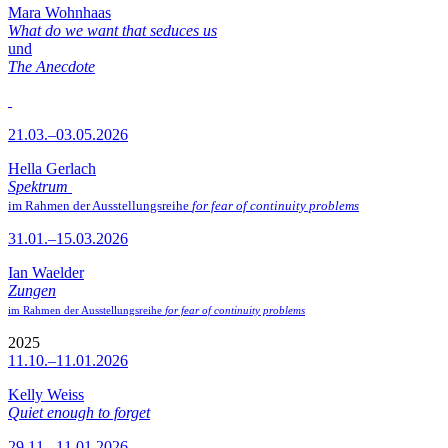
Mara Wohnhaas
What do we want that seduces us
und
The Anecdote
21.03.–03.05.2026
Hella Gerlach
Spektrum
im Rahmen der Ausstellungsreihe
for fear of continuity problems
31.01.–15.03.2026
Ian Waelder
Zungen
im Rahmen der Ausstellungsreihe
for fear of continuity problems
2025
11.10.–11.01.2026
Kelly Weiss
Quiet enough to forget
29.11.–11.01.2026