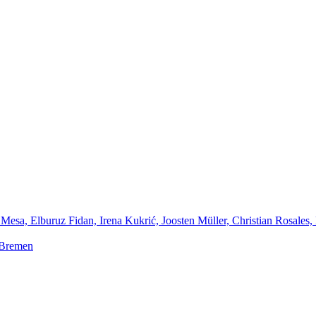
Mesa, Elburuz Fidan, Irena Kukrić, Joosten Müller, Christian Rosales,
 Bremen