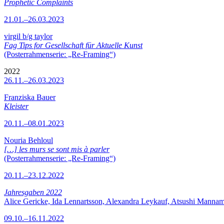
Prophetic Complaints
21.01.–26.03.2023
virgil b/g taylor
Fag Tips for Gesellschaft für Aktuelle Kunst
(Posterrahmenserie: „Re-Framing“)
2022
26.11.–26.03.2023
Franziska Bauer
Kleister
20.11.–08.01.2023
Nouria Behloul
[…] les murs se sont mis à parler
(Posterrahmenserie: „Re-Framing“)
20.11.–23.12.2022
Jahresgaben 2022
Alice Gericke, Ida Lennartsson, Alexandra Leykauf, Atsushi Mannam
09.10.–16.11.2022