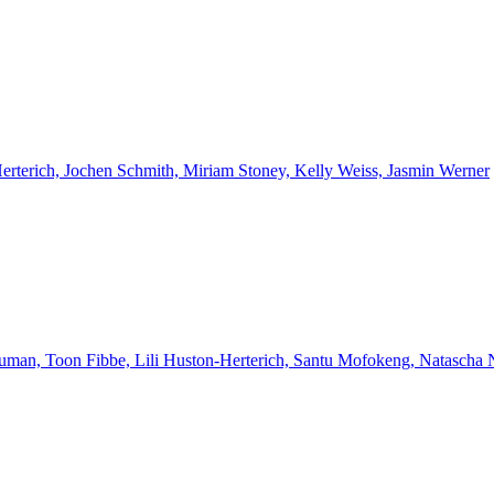
Herterich, Jochen Schmith, Miriam Stoney, Kelly Weiss, Jasmin Werner
euman, Toon Fibbe, Lili Huston-Herterich, Santu Mofokeng, Natascha