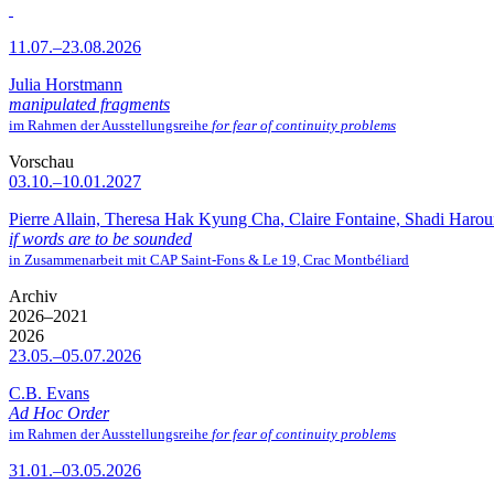
11.07.–23.08.2026
Julia Horstmann
manipulated fragments
im Rahmen der Ausstellungsreihe
for fear of continuity problems
Vorschau
03.10.–10.01.2027
Pierre Allain, Theresa Hak Kyung Cha, Claire Fontaine, Shadi Haro
if words are to be sounded
in Zusammenarbeit mit CAP Saint-Fons & Le 19, Crac Montbéliard
Archiv
2026–2021
2026
23.05.–05.07.2026
C.B. Evans
Ad Hoc Order
im Rahmen der Ausstellungsreihe
for fear of continuity problems
31.01.–03.05.2026