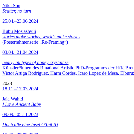
Nika Son
Scatter, no turn
25.04.–23.06.2024
Bubu Mosiashvili
stories make worlds, worlds make stories
(Posterrahmenserie „Re-Framing“)
03.04.–21.04.2024
nearly all types of honey crystallize
Künstler*innen des Binational Artistic PhD-Programms der HfK Bre
Victor Artiga Rodriguez, Harm Cordes, Icaro Lopez de Mesa, Elburuz 
2023
18.11.–17.03.2024
Jala Wahid
I Love Ancient Baby
09.09.–05.11.2023
Doch alle eine Insel? (Teil II)