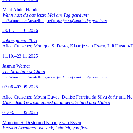
Majd Abdel Hamid
Wann hast du das letzte Mal am Tag geträumt
im Rahmen der Ausstellungsreihe
for fear of continuity problems
29.11.–11.01.2026
Jahresgaben 2025
Alice Creischer, Monique S. Desto, Klaartje van Essen, Lili Huston-
11.10.–23.11.2025
Jasmin Werner
The Structure of Claim
im Rahmen der Ausstellungsreihe
for fear of continuity problems
07.06.–07.09.2025
Alice Creischer, Moyra Davey, Denise Ferreira da Silva & Arjuna N
Unter dem Gewicht atmest du anders. Schuld und Haben
01.03.–11.05.2025
Monique S. Desto und Klaartje van Essen
Erosion Arranged: we sink, I stretch, you flow