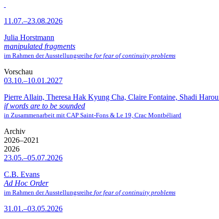
11.07.–23.08.2026
Julia Horstmann
manipulated fragments
im Rahmen der Ausstellungsreihe
for fear of continuity problems
Vorschau
03.10.–10.01.2027
Pierre Allain, Theresa Hak Kyung Cha, Claire Fontaine, Shadi Haro
if words are to be sounded
in Zusammenarbeit mit CAP Saint-Fons & Le 19, Crac Montbéliard
Archiv
2026–2021
2026
23.05.–05.07.2026
C.B. Evans
Ad Hoc Order
im Rahmen der Ausstellungsreihe
for fear of continuity problems
31.01.–03.05.2026