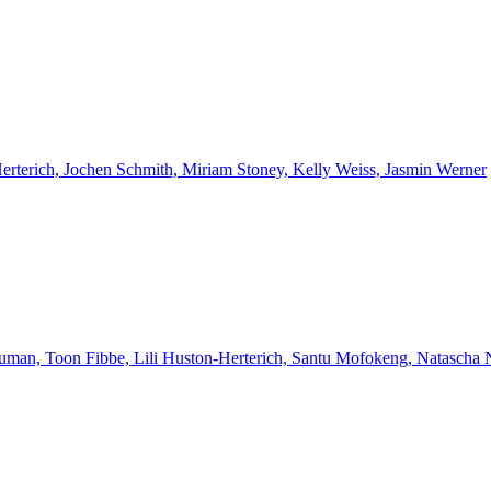
Herterich, Jochen Schmith, Miriam Stoney, Kelly Weiss, Jasmin Werner
euman, Toon Fibbe, Lili Huston-Herterich, Santu Mofokeng, Natascha