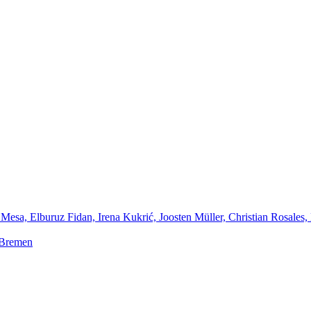
Mesa, Elburuz Fidan, Irena Kukrić, Joosten Müller, Christian Rosales,
 Bremen