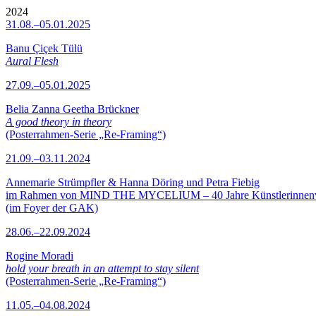
2024
31.08.–05.01.2025
Banu Çiçek Tülü
Aural Flesh
27.09.–05.01.2025
Belia Zanna Geetha Brückner
A good theory in theory
(Posterrahmen-Serie „Re-Framing“)
21.09.–03.11.2024
Annemarie Strümpfler & Hanna Döring und Petra Fiebig
im Rahmen von MIND THE MYCELIUM – 40 Jahre Künstlerinne
(im Foyer der GAK)
28.06.–22.09.2024
Rogine Moradi
hold your breath in an attempt to stay silent
(Posterrahmen-Serie „Re-Framing“)
11.05.–04.08.2024