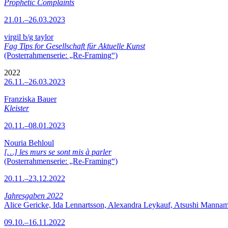
Prophetic Complaints
21.01.–26.03.2023
virgil b/g taylor
Fag Tips for Gesellschaft für Aktuelle Kunst
(Posterrahmenserie: „Re-Framing“)
2022
26.11.–26.03.2023
Franziska Bauer
Kleister
20.11.–08.01.2023
Nouria Behloul
[…] les murs se sont mis à parler
(Posterrahmenserie: „Re-Framing“)
20.11.–23.12.2022
Jahresgaben 2022
Alice Gericke, Ida Lennartsson, Alexandra Leykauf, Atsushi Mannam
09.10.–16.11.2022