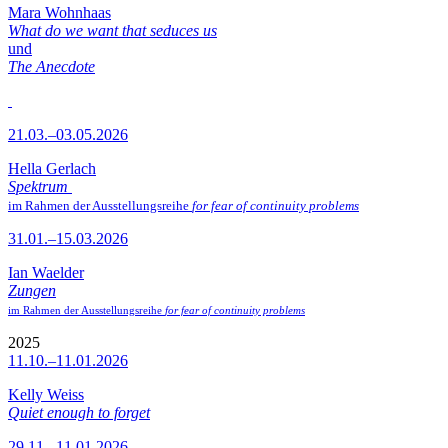
Mara Wohnhaas
What do we want that seduces us
und
The Anecdote
21.03.–03.05.2026
Hella Gerlach
Spektrum
im Rahmen der Ausstellungsreihe
for fear of continuity problems
31.01.–15.03.2026
Ian Waelder
Zungen
im Rahmen der Ausstellungsreihe
for fear of continuity problems
2025
11.10.–11.01.2026
Kelly Weiss
Quiet enough to forget
29.11.–11.01.2026