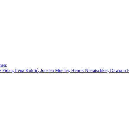
men:
Fidan, Irena Kukrić, Joosten Mueller, Henrik Nieratschker, Dawoon Par