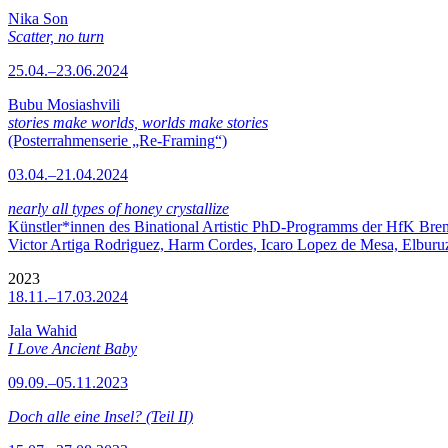
Nika Son
Scatter, no turn
25.04.–23.06.2024
Bubu Mosiashvili
stories make worlds, worlds make stories
(Posterrahmenserie „Re-Framing“)
03.04.–21.04.2024
nearly all types of honey crystallize
Künstler*innen des Binational Artistic PhD-Programms der HfK Bre
Victor Artiga Rodriguez, Harm Cordes, Icaro Lopez de Mesa, Elburuz 
2023
18.11.–17.03.2024
Jala Wahid
I Love Ancient Baby
09.09.–05.11.2023
Doch alle eine Insel? (Teil II)