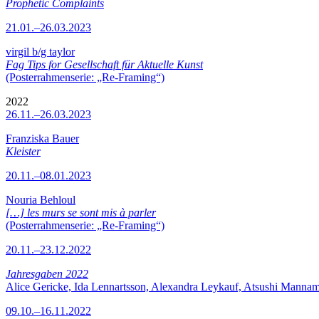
Prophetic Complaints
21.01.–26.03.2023
virgil b/g taylor
Fag Tips for Gesellschaft für Aktuelle Kunst
(Posterrahmenserie: „Re-Framing“)
2022
26.11.–26.03.2023
Franziska Bauer
Kleister
20.11.–08.01.2023
Nouria Behloul
[…] les murs se sont mis à parler
(Posterrahmenserie: „Re-Framing“)
20.11.–23.12.2022
Jahresgaben 2022
Alice Gericke, Ida Lennartsson, Alexandra Leykauf, Atsushi Mannam
09.10.–16.11.2022