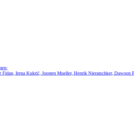
men:
Fidan, Irena Kukrić, Joosten Mueller, Henrik Nieratschker, Dawoon Par