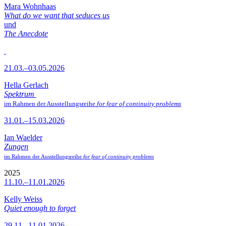
Mara Wohnhaas
What do we want that seduces us
und
The Anecdote
21.03.–03.05.2026
Hella Gerlach
Spektrum
im Rahmen der Ausstellungsreihe
for fear of continuity problems
31.01.–15.03.2026
Ian Waelder
Zungen
im Rahmen der Ausstellungsreihe
for fear of continuity problems
2025
11.10.–11.01.2026
Kelly Weiss
Quiet enough to forget
29.11.–11.01.2026