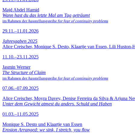
Majd Abdel Hamid
Wann hast du das letzte Mal am Tag geträumt
im Rahmen der Ausstellungsreihe
for fear of continuity problems
29.11.–11.01.2026
Jahresgaben 2025
Alice Creischer, Monique S. Desto, Klaartje van Essen, Lili Huston-
11.10.–23.11.2025
Jasmin Werner
The Structure of Claim
im Rahmen der Ausstellungsreihe
for fear of continuity problems
07.06.–07.09.2025
Alice Creischer, Moyra Davey, Denise Ferreira da Silva & Arjuna N
Unter dem Gewicht atmest du anders. Schuld und Haben
01.03.–11.05.2025
Monique S. Desto und Klaartje van Essen
Erosion Arranged: we sink, I stretch, you flow