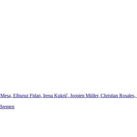
Mesa, Elburuz Fidan, Irena Kukrić, Joosten Müller, Christian Rosales,
 Bremen