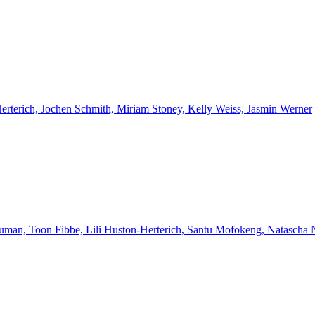
Herterich, Jochen Schmith, Miriam Stoney, Kelly Weiss, Jasmin Werner
euman, Toon Fibbe, Lili Huston-Herterich, Santu Mofokeng, Natascha