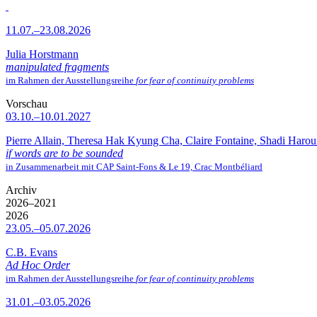
11.07.–23.08.2026
Julia Horstmann
manipulated fragments
im Rahmen der Ausstellungsreihe
for fear of continuity problems
Vorschau
03.10.–10.01.2027
Pierre Allain, Theresa Hak Kyung Cha, Claire Fontaine, Shadi Haro
if words are to be sounded
in Zusammenarbeit mit CAP Saint-Fons & Le 19, Crac Montbéliard
Archiv
2026–2021
2026
23.05.–05.07.2026
C.B. Evans
Ad Hoc Order
im Rahmen der Ausstellungsreihe
for fear of continuity problems
31.01.–03.05.2026