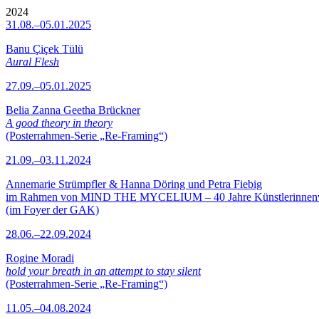
2024
31.08.–05.01.2025
Banu Çiçek Tülü
Aural Flesh
27.09.–05.01.2025
Belia Zanna Geetha Brückner
A good theory in theory
(Posterrahmen-Serie „Re-Framing“)
21.09.–03.11.2024
Annemarie Strümpfler & Hanna Döring und Petra Fiebig
im Rahmen von MIND THE MYCELIUM – 40 Jahre Künstlerinne
(im Foyer der GAK)
28.06.–22.09.2024
Rogine Moradi
hold your breath in an attempt to stay silent
(Posterrahmen-Serie „Re-Framing“)
11.05.–04.08.2024