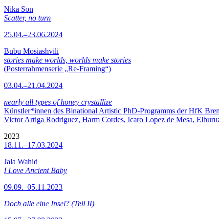
Nika Son
Scatter, no turn
25.04.–23.06.2024
Bubu Mosiashvili
stories make worlds, worlds make stories
(Posterrahmenserie „Re-Framing“)
03.04.–21.04.2024
nearly all types of honey crystallize
Künstler*innen des Binational Artistic PhD-Programms der HfK Bre
Victor Artiga Rodriguez, Harm Cordes, Icaro Lopez de Mesa, Elburuz 
2023
18.11.–17.03.2024
Jala Wahid
I Love Ancient Baby
09.09.–05.11.2023
Doch alle eine Insel? (Teil II)