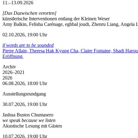
11.–13.09.2026
[Das Dazwischen verorten]
künstlerische Interventionen entlang der Kleinen Weser
Amy Balkin, Felisha Carénage, eghbal joudi, Zhenru Liang, Angela Li
02.10.2026, 19:00 Uhr
if words are to be sounded
Pierre Allain, Theresa Hak Kyung Cha, Claire Fontaine, Shadi Haro
Eröffnung
Archiv
2026–2021
2026
06.08.2026, 18:00 Uhr
Ausstellungsrundgang
30.07.2026, 19:00 Uhr
Jashua Bustos Chumasero
we speak because we listen
Akustische Lesung mit Gästen
10.07.2026, 19:00 Uhr