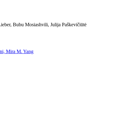
eber, Bubu Mosiashvili, Julija Paškevičiūtė
uni, Mira M. Yang