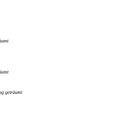
räumt
räumt
ag geträumt