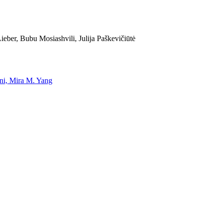
eber, Bubu Mosiashvili, Julija Paškevičiūtė
uni, Mira M. Yang