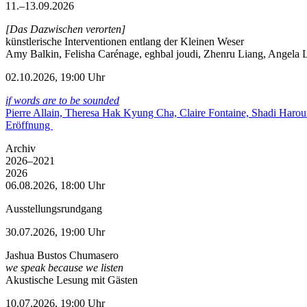
11.–13.09.2026
[Das Dazwischen verorten]
künstlerische Interventionen entlang der Kleinen Weser
Amy Balkin, Felisha Carénage, eghbal joudi, Zhenru Liang, Angela Li
02.10.2026, 19:00 Uhr
if words are to be sounded
Pierre Allain, Theresa Hak Kyung Cha, Claire Fontaine, Shadi Haro
Eröffnung
Archiv
2026–2021
2026
06.08.2026, 18:00 Uhr
Ausstellungsrundgang
30.07.2026, 19:00 Uhr
Jashua Bustos Chumasero
we speak because we listen
Akustische Lesung mit Gästen
10.07.2026, 19:00 Uhr