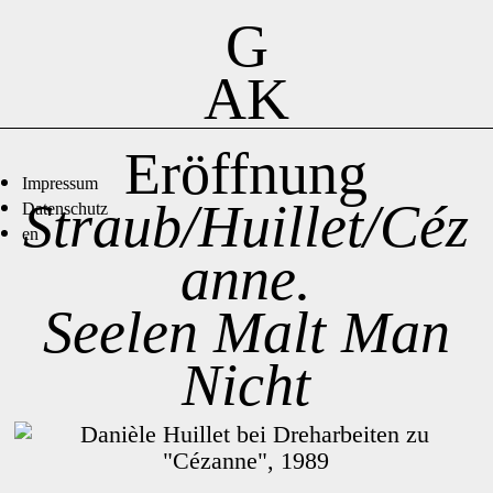
G
AK
Eröffnung
Impressum
Straub/Huillet/Céz
Datenschutz
en
anne.
Seelen Malt Man
Nicht