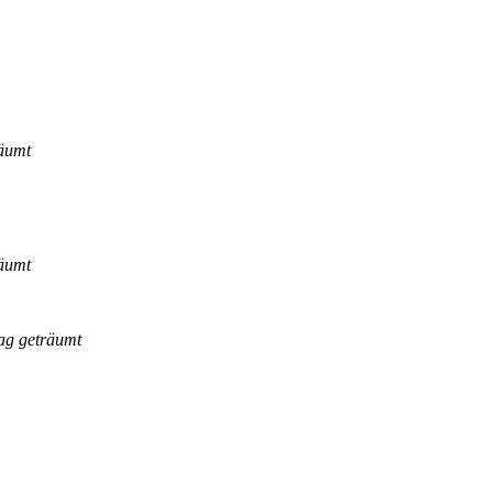
räumt
räumt
ag geträumt