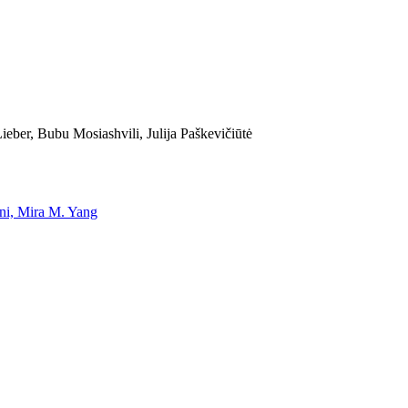
eber, Bubu Mosiashvili, Julija Paškevičiūtė
uni, Mira M. Yang