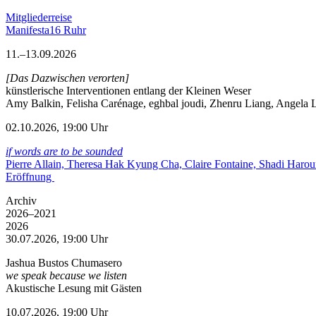
Mitgliederreise
Manifesta16 Ruhr
11.–13.09.2026
[Das Dazwischen verorten]
künstlerische Interventionen entlang der Kleinen Weser
Amy Balkin, Felisha Carénage, eghbal joudi, Zhenru Liang, Angela Li
02.10.2026, 19:00 Uhr
if words are to be sounded
Pierre Allain, Theresa Hak Kyung Cha, Claire Fontaine, Shadi Haro
Eröffnung
Archiv
2026–2021
2026
30.07.2026, 19:00 Uhr
Jashua Bustos Chumasero
we speak because we listen
Akustische Lesung mit Gästen
10.07.2026, 19:00 Uhr