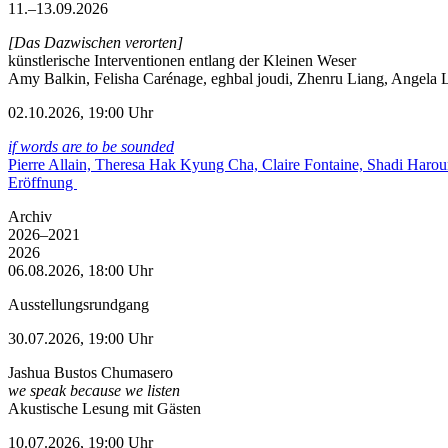
11.–13.09.2026
[Das Dazwischen verorten]
künstlerische Interventionen entlang der Kleinen Weser
Amy Balkin, Felisha Carénage, eghbal joudi, Zhenru Liang, Angela Li
02.10.2026, 19:00 Uhr
if words are to be sounded
Pierre Allain, Theresa Hak Kyung Cha, Claire Fontaine, Shadi Haro
Eröffnung
Archiv
2026–2021
2026
06.08.2026, 18:00 Uhr
Ausstellungsrundgang
30.07.2026, 19:00 Uhr
Jashua Bustos Chumasero
we speak because we listen
Akustische Lesung mit Gästen
10.07.2026, 19:00 Uhr