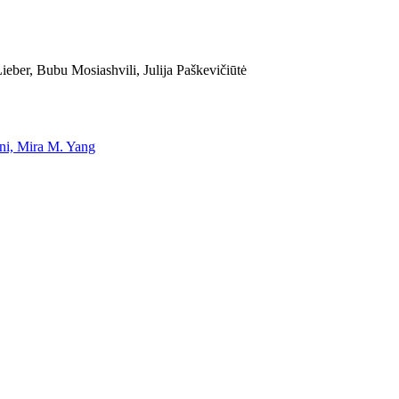
eber, Bubu Mosiashvili, Julija Paškevičiūtė
uni, Mira M. Yang