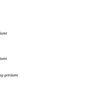
räumt
räumt
ag geträumt