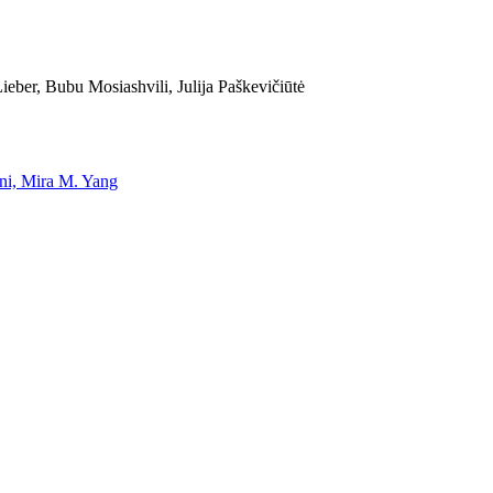
eber, Bubu Mosiashvili, Julija Paškevičiūtė
uni, Mira M. Yang