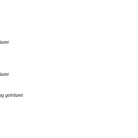
räumt
räumt
ag geträumt