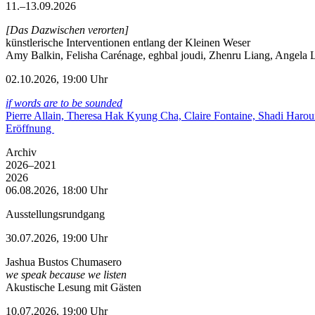
11.–13.09.2026
[Das Dazwischen verorten]
künstlerische Interventionen entlang der Kleinen Weser
Amy Balkin, Felisha Carénage, eghbal joudi, Zhenru Liang, Angela Li
02.10.2026, 19:00 Uhr
if words are to be sounded
Pierre Allain, Theresa Hak Kyung Cha, Claire Fontaine, Shadi Haro
Eröffnung
Archiv
2026–2021
2026
06.08.2026, 18:00 Uhr
Ausstellungsrundgang
30.07.2026, 19:00 Uhr
Jashua Bustos Chumasero
we speak because we listen
Akustische Lesung mit Gästen
10.07.2026, 19:00 Uhr