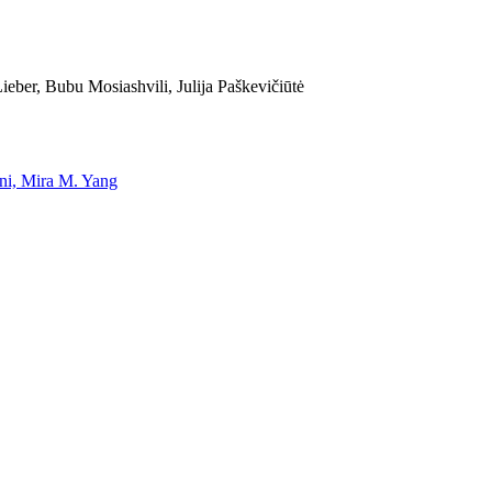
eber, Bubu Mosiashvili, Julija Paškevičiūtė
uni, Mira M. Yang