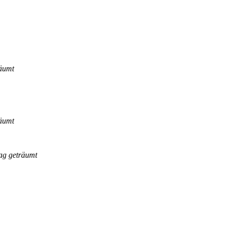
räumt
räumt
ag geträumt