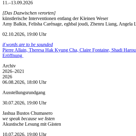
11.–13.09.2026
[Das Dazwischen verorten]
künstlerische Interventionen entlang der Kleinen Weser
Amy Balkin, Felisha Carénage, eghbal joudi, Zhenru Liang, Angela Li
02.10.2026, 19:00 Uhr
if words are to be sounded
Pierre Allain, Theresa Hak Kyung Cha, Claire Fontaine, Shadi Haro
Eröffnung
Archiv
2026–2021
2026
06.08.2026, 18:00 Uhr
Ausstellungsrundgang
30.07.2026, 19:00 Uhr
Jashua Bustos Chumasero
we speak because we listen
Akustische Lesung mit Gästen
10.07.2026, 19:00 Uhr