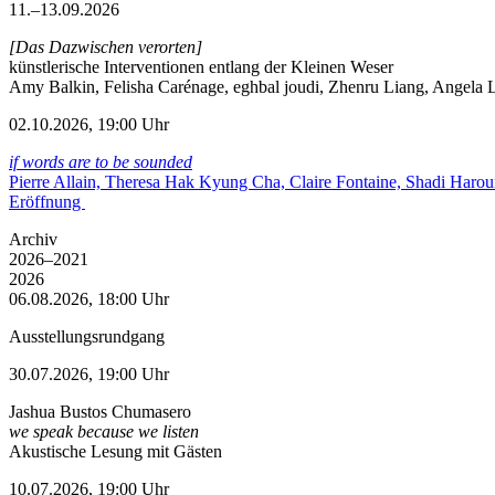
11.–13.09.2026
[Das Dazwischen verorten]
künstlerische Interventionen entlang der Kleinen Weser
Amy Balkin, Felisha Carénage, eghbal joudi, Zhenru Liang, Angela Li
02.10.2026, 19:00 Uhr
if words are to be sounded
Pierre Allain, Theresa Hak Kyung Cha, Claire Fontaine, Shadi Haro
Eröffnung
Archiv
2026–2021
2026
06.08.2026, 18:00 Uhr
Ausstellungsrundgang
30.07.2026, 19:00 Uhr
Jashua Bustos Chumasero
we speak because we listen
Akustische Lesung mit Gästen
10.07.2026, 19:00 Uhr