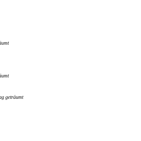
räumt
räumt
ag geträumt