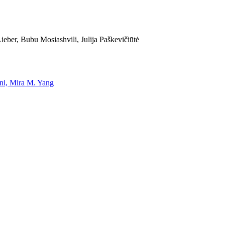
eber, Bubu Mosiashvili, Julija Paškevičiūtė
uni, Mira M. Yang